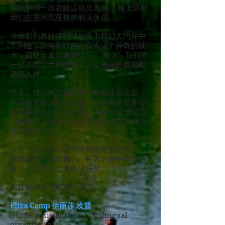
在比萨和一些赛艇运动员见面。 晚上回到
我们在圣米尼亚托的酒店休息。
今天我们将转移到威尼斯！我们大约在中
午到达，您将可以自由探索这个神奇的城
市，四处走走或乘坐缆车。 晚上，我们将
一起享用意大利晚餐，并在美丽的威尼斯
酒店入住。
早上，我们将去威尼斯与赛艇队员见面，
学习威尼斯风格的划船，或者乘坐贡多拉
在威尼斯的运河上游荡。 这是一次难以置
信的经历！ 晚上我们将搭乘火车前往米兰
并在那里过夜。
今天，有一名中国导游将带您游览米兰，
探索大教堂和购物区，在著名的中餐馆用
餐，并欣赏米兰赛艇俱乐部。
前往机场米兰MXP，离开。
Eliza Camp 伊丽莎 坎普
Guide, assistant coach, trilingual
organizer of