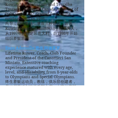
RowingVacations.com and Terralba
Toscana. Native of Canada, resident of
Italy since 1997. Started facilitating
rowing tours in 1998.
向导，助理教练，掌握三种语言，运营
RowingVacations.com网站，加拿大人，
从1997年开始定居意大利，自1998年开始
组织赛艇旅游。
Enzo Ademollo 恩佐 阿德莫罗
Lifetime Rower, Coach, Club Founder
and President of the Canottieri San
Miniato. Extensive coaching
experience matured with every age,
level, and (dis)ability, from 8-year-olds
to Olympians and Special Olympians.
终生赛艇运动员，教练，俱乐部创建者，
圣米尼亚托划船俱乐部主席。丰富的赛艇
教学经验，教过不同年龄、各种水平的运
动员，包括残疾赛艇运动员，年龄从8岁开
始，到奥运会运动员和残奥会运动员。
Francesco Wang 王鹏
National-level rower, speaks