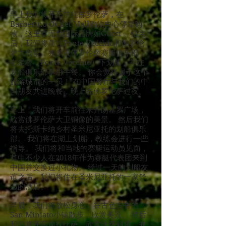
早上我们将开车前往佛罗伦萨，在
Barberino Outlet Mall购物中心停靠购
物，这里有无数国际品牌如Gucci 。结束
后，我们将前往Ponte Vecchio和佛罗伦
萨大教堂，并参观佛罗伦萨赛艇俱乐部，
在老桥（Ponte Vecchio）下划船，并在
划船俱乐部享用午餐。 你会觉得属于这个
旅游城市的一员！ 在中国餐厅与我们的中
国朋友共进晚餐，晚上在佛罗伦萨过夜。
早上，我们将开车前往米开朗基罗广场，
欣赏佛罗伦萨大卫铜像的美景。 然后我们
将去托斯卡纳乡村圣米尼亚托的划船俱乐
部。 我们将在湖上划船，教练会进行一些
指导。 我们将和当地的赛艇运动员见面，
其中不少人在2018年作为赛艇代表团来到
中国并交换过小礼物。 经过一天的划船友
谊之后，我们将住在圣米尼亚托的一家舒
适的酒店。
早晨，我们将放松身心，在古色古香的
San Miniato小镇散步，欣赏美景。 稍后
我们将开车前往比萨，欣赏比萨斜塔，并